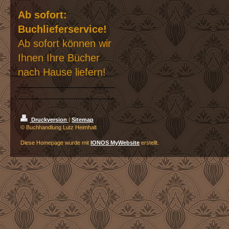
Ab sofort:
Buchlieferservice!
Ab sofort können wir
Ihnen Ihre Bücher
nach Hause liefern!
Druckversion
|
Sitemap
© Buchhandlung Lutz Heimhalt
Diese Homepage wurde mit
IONOS MyWebsite
erstellt.