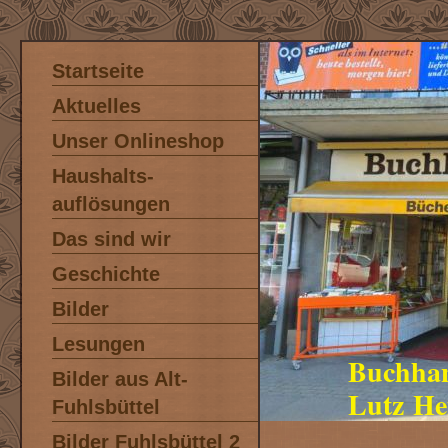
Startseite
Aktuelles
Unser Onlineshop
Haushalts-
auflösungen
Das sind wir
Geschichte
Bilder
Lesungen
Buchha
Bilder aus Alt-
Lutz He
Fuhlsbüttel
Bilder Fuhlsbüttel 2