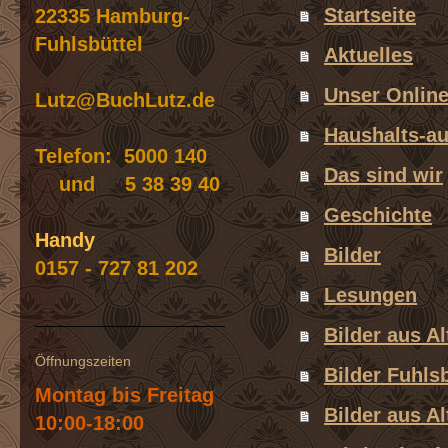
Startseite
22335 Hamburg-
Fuhlsbüttel
Aktuelles
Unser Onlin
Lutz@BuchLutz.de
Haushalts-a
Telefon: 5000 140
Das sind wir
und 5 38 39 40
Geschichte
Handy
Bilder
0157 - 727 81 202
Lesungen
Bilder aus Al
Öffnungszeiten
Bilder Fuhlsb
Montag bis Freitag
Bilder aus A
10:00-18:00