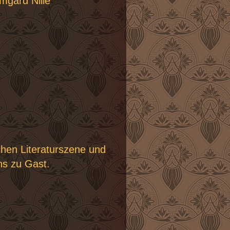
mgard Nille
chen Literaturszene und
s zu Gast.