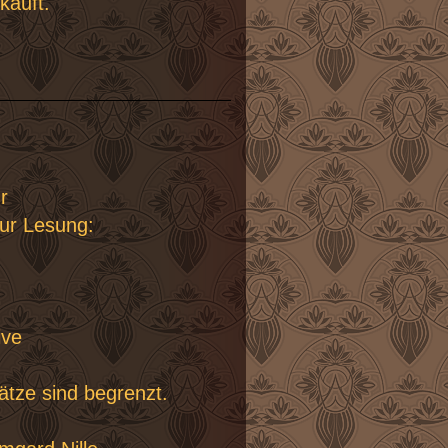
kauft.
r
zur Lesung:
ive
lätze sind begrenzt.