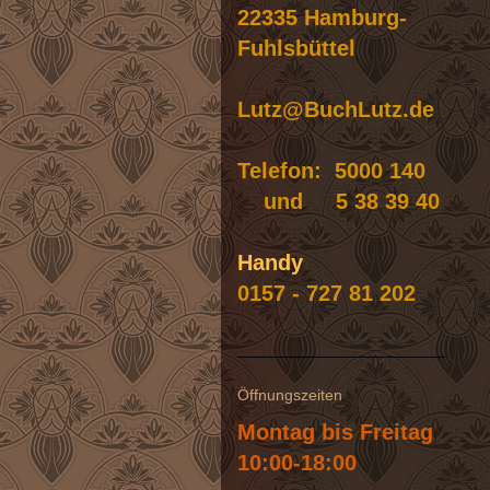
22335 Hamburg-
Fuhlsbüttel
Lutz@BuchLutz.de
Telefon: 5000 140
und 5 38 39 40
Handy
0157 - 727 81 202
Öffnungszeiten
Montag bis Freitag
10:00-18:00