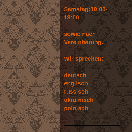
Samstag:10:00-
13:00
sowie nach
Vereinbarung.
Wir sprechen:
deutsch
englisch
russisch
ukrainisch
polnisch