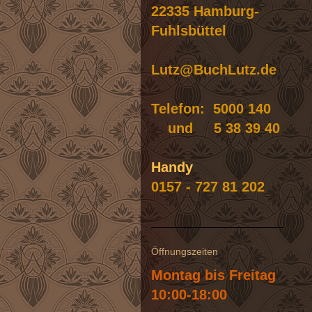
22335 Hamburg-
Fuhlsbüttel
Lutz@BuchLutz.de
Telefon: 5000 140
und 5 38 39 40
Handy
0157 - 727 81 202
Öffnungszeiten
Montag bis Freitag
10:00-18:00