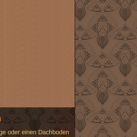
n
age oder einen Dachboden